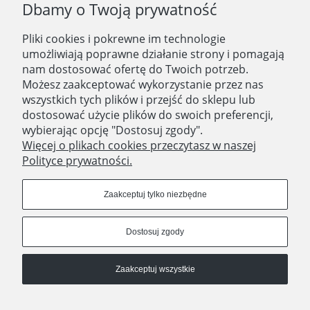
O NAS
Dbamy o Twoją prywatność
Pliki cookies i pokrewne im technologie
O nas
umożliwiają poprawne działanie strony i pomagają
nam dostosować ofertę do Twoich potrzeb.
Zatrudniamy
Możesz zaakceptować wykorzystanie przez nas
Blog
wszystkich tych plików i przejść do sklepu lub
dostosować użycie plików do swoich preferencji,
Kontakt
wybierając opcję "Dostosuj zgody".
Więcej o plikach cookies przeczytasz w naszej
Polityce prywatności.
SKLEP STACJONARNY
Domostory
Zaakceptuj tylko niezbędne
ul. Aleja Legionów 44
18-400 Łomża
Dostosuj zgody
woj. podlaskie
Godziny otwarcia
Poniedziałek - Piątek 10:00 - 18:00
Zaakceptuj wszystkie
Sobota 10:00 - 14:00