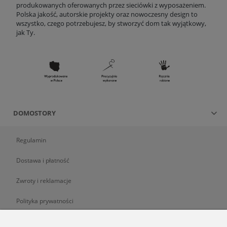
produkowanych oferowanych przez sieciówki z wyposażeniem.
Polska jakość, autorskie projekty oraz nowoczesny design to
wszystko, czego potrzebujesz, by stworzyć dom tak wyjątkowy,
jak Ty.
DOMOSTORY
Regulamin
Dostawa i płatność
Zwroty i reklamacje
Polityka prywatności