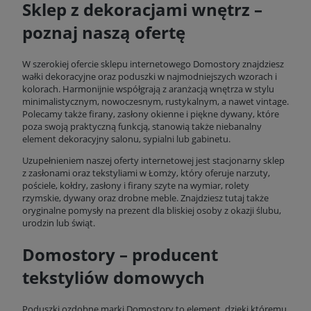
Sklep z dekoracjami wnętrz –
poznaj naszą ofertę
W szerokiej ofercie sklepu internetowego Domostory znajdziesz
wałki dekoracyjne oraz poduszki w najmodniejszych wzorach i
kolorach. Harmonijnie współgrają z aranżacją wnętrza w stylu
minimalistycznym, nowoczesnym, rustykalnym, a nawet vintage.
Polecamy także firany, zasłony okienne i piękne dywany, które
poza swoją praktyczną funkcją, stanowią także niebanalny
element dekoracyjny salonu, sypialni lub gabinetu.
Uzupełnieniem naszej oferty internetowej jest stacjonarny sklep
z zasłonami oraz tekstyliami w Łomży, który oferuje narzuty,
pościele, kołdry, zasłony i firany szyte na wymiar, rolety
rzymskie, dywany oraz drobne meble. Znajdziesz tutaj także
oryginalne pomysły na prezent dla bliskiej osoby z okazji ślubu,
urodzin lub świąt.
Domostory – producent
tekstyliów domowych
Poduszki ozdobne marki Domostory to element, dzięki któremu