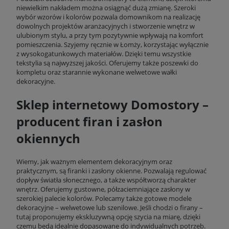
niewielkim nakładem można osiągnąć dużą zmianę. Szeroki
wybór wzorów i kolorów pozwala domownikom na realizację
dowolnych projektów aranżacyjnych i stworzenie wnętrz w
ulubionym stylu, a przy tym pozytywnie wpływają na komfort
pomieszczenia. Szyjemy ręcznie w Łomży, korzystając wyłącznie
z wysokogatunkowych materiałów. Dzięki temu wszystkie
tekstylia są najwyższej jakości. Oferujemy także poszewki do
kompletu oraz starannie wykonane welwetowe wałki
dekoracyjne.
Sklep internetowy Domostory –
producent firan i zasłon
okiennych
Wiemy, jak ważnym elementem dekoracyjnym oraz
praktycznym, są firanki i zasłony okienne. Pozwalają regulować
dopływ światła słonecznego, a także współtworzą charakter
wnętrz. Oferujemy gustowne, półzaciemniające zasłony w
szerokiej palecie kolorów. Polecamy także gotowe modele
dekoracyjne – welwetowe lub szenilowe. Jeśli chodzi o firany –
tutaj proponujemy ekskluzywną opcję szycia na miarę, dzięki
czemu będą idealnie dopasowane do indywidualnych potrzeb.