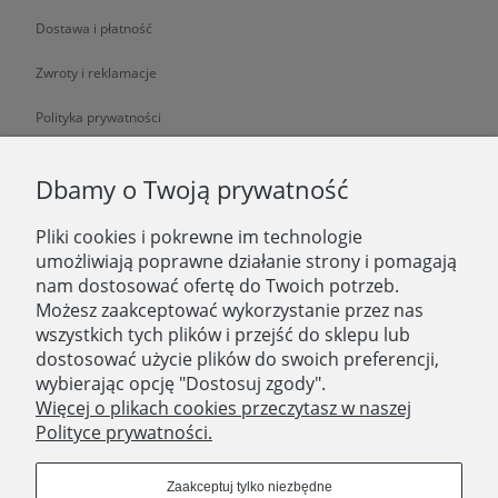
Dostawa i płatność
Zwroty i reklamacje
Polityka prywatności
O NAS
Dbamy o Twoją prywatność
Pliki cookies i pokrewne im technologie
O nas
umożliwiają poprawne działanie strony i pomagają
nam dostosować ofertę do Twoich potrzeb.
Zatrudniamy
Możesz zaakceptować wykorzystanie przez nas
Blog
wszystkich tych plików i przejść do sklepu lub
dostosować użycie plików do swoich preferencji,
Kontakt
wybierając opcję "Dostosuj zgody".
Więcej o plikach cookies przeczytasz w naszej
Polityce prywatności.
SKLEP STACJONARNY
Domostory
Zaakceptuj tylko niezbędne