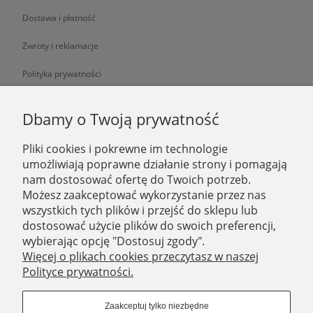
Dostawa i płatność
Zwroty i reklamacje
Polityka prywatności
O NAS
Dbamy o Twoją prywatność
Pliki cookies i pokrewne im technologie
O nas
umożliwiają poprawne działanie strony i pomagają
nam dostosować ofertę do Twoich potrzeb.
Zatrudniamy
Możesz zaakceptować wykorzystanie przez nas
Blog
wszystkich tych plików i przejść do sklepu lub
dostosować użycie plików do swoich preferencji,
Kontakt
wybierając opcję "Dostosuj zgody".
Więcej o plikach cookies przeczytasz w naszej
Polityce prywatności.
SKLEP STACJONARNY
Domostory
Zaakceptuj tylko niezbędne