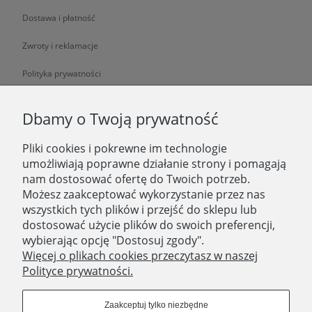
Dostawa i płatność
Zwroty i reklamacje
Polityka prywatności
O NAS
Dbamy o Twoją prywatność
Pliki cookies i pokrewne im technologie
O nas
umożliwiają poprawne działanie strony i pomagają
nam dostosować ofertę do Twoich potrzeb.
Zatrudniamy
Możesz zaakceptować wykorzystanie przez nas
Blog
wszystkich tych plików i przejść do sklepu lub
dostosować użycie plików do swoich preferencji,
Kontakt
wybierając opcję "Dostosuj zgody".
Więcej o plikach cookies przeczytasz w naszej
Polityce prywatności.
SKLEP STACJONARNY
Domostory
Zaakceptuj tylko niezbędne