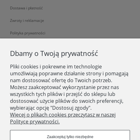
Dostawa i płatność
Zwroty i reklamacje
Polityka prywatności
O NAS
Dbamy o Twoją prywatność
Pliki cookies i pokrewne im technologie
O nas
umożliwiają poprawne działanie strony i pomagają
nam dostosować ofertę do Twoich potrzeb.
Zatrudniamy
Możesz zaakceptować wykorzystanie przez nas
Blog
wszystkich tych plików i przejść do sklepu lub
dostosować użycie plików do swoich preferencji,
Kontakt
wybierając opcję "Dostosuj zgody".
Więcej o plikach cookies przeczytasz w naszej
Polityce prywatności.
SKLEP STACJONARNY
Domostory
Zaakceptuj tylko niezbędne