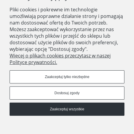
Pliki cookies i pokrewne im technologie
O nas
umożliwiają poprawne działanie strony i pomagają
nam dostosować ofertę do Twoich potrzeb.
Zatrudniamy
Możesz zaakceptować wykorzystanie przez nas
Blog
wszystkich tych plików i przejść do sklepu lub
dostosować użycie plików do swoich preferencji,
Kontakt
wybierając opcję "Dostosuj zgody".
Więcej o plikach cookies przeczytasz w naszej
Polityce prywatności.
SKLEP STACJONARNY
Domostory
Zaakceptuj tylko niezbędne
ul. Aleja Legionów 44
18-400 Łomża
Dostosuj zgody
woj. podlaskie
Godziny otwarcia
Poniedziałek - Piątek 10:00 - 18:00
Zaakceptuj wszystkie
Sobota 10:00 - 14:00
Pokaż pełną wersję strony