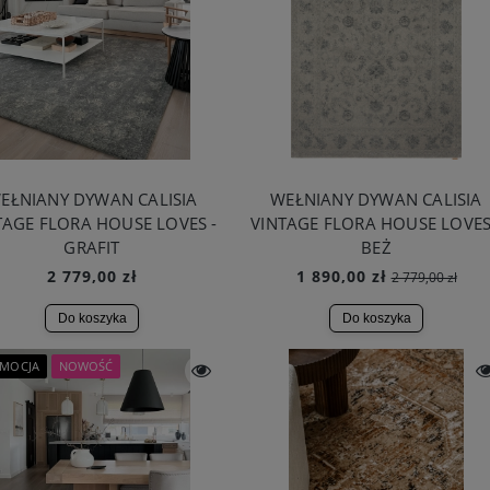
EŁNIANY DYWAN CALISIA
WEŁNIANY DYWAN CALISIA
TAGE FLORA HOUSE LOVES -
VINTAGE FLORA HOUSE LOVES
GRAFIT
BEŻ
2 779,00 zł
1 890,00 zł
2 779,00 zł
Do koszyka
Do koszyka
MOCJA
NOWOŚĆ