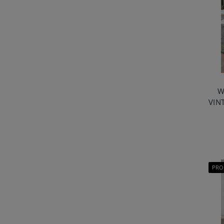
W
VIN
PRO