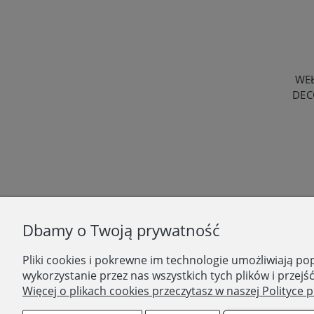
WE
DEC
Dbamy o Twoją prywatność
DOMOSTORY
Regulamin
Pliki cookies i pokrewne im technologie umożliwiają 
Dostawa i płatność
wykorzystanie przez nas wszystkich tych plików i przejś
Zwroty i reklamacje
Więcej o plikach cookies przeczytasz w naszej Polityce 
Polityka prywatności