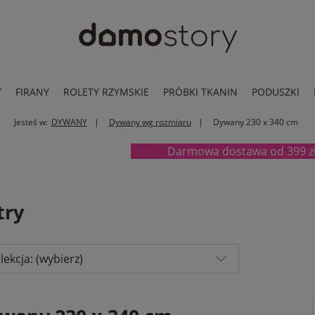
Y
FIRANY
ROLETY RZYMSKIE
PRÓBKI TKANIN
PODUSZKI
Jesteś w:
DYWANY
Dywany wg rozmiaru
Dywany 230 x 340 cm
Darmowa dostawa od 399
try
lekcja: (wybierz)