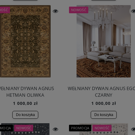
WOŚĆ
NOWOŚĆ
EŁNIANY DYWAN AGNUS
WEŁNIANY DYWAN AGNUS EG
HETMAN OLIWKA
CZARNY
1 000,00 zł
1 000,00 zł
Do koszyka
Do koszyka
MOCJA
NOWOŚĆ
PROMOCJA
NOWOŚĆ