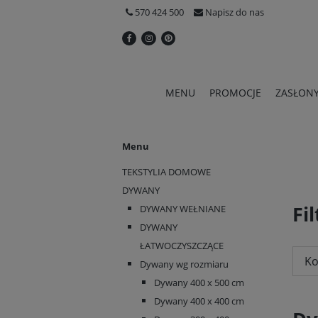
570 424 500
Napisz do nas
MENU
PROMOCJE
ZASŁON
Menu
TEKSTYLIA DOMOWE
DYWANY
Fil
DYWANY WEŁNIANE
DYWANY
ŁATWOCZYSZCZĄCE
Ko
Dywany wg rozmiaru
Dywany 400 x 500 cm
Dywany 400 x 400 cm