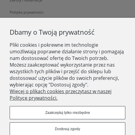
Zwroty i reklamacje
Polityka prywatności
O NAS
Dbamy o Twoją prywatność
Pliki cookies i pokrewne im technologie
O nas
umożliwiają poprawne działanie strony i pomagają
nam dostosować ofertę do Twoich potrzeb.
Zatrudniamy
Możesz zaakceptować wykorzystanie przez nas
Blog
wszystkich tych plików i przejść do sklepu lub
dostosować użycie plików do swoich preferencji,
Kontakt
wybierając opcję "Dostosuj zgody".
Więcej o plikach cookies przeczytasz w naszej
Polityce prywatności.
SKLEP STACJONARNY
Domostory
Zaakceptuj tylko niezbędne
ul. Aleja Legionów 44
18-400 Łomża
Dostosuj zgody
woj. podlaskie