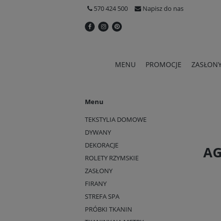
570 424 500
Napisz do nas
MENU
PROMOCJE
ZASŁON
Menu
TEKSTYLIA DOMOWE
DYWANY
DEKORACJE
AG
ROLETY RZYMSKIE
ZASŁONY
FIRANY
STREFA SPA
PRÓBKI TKANIN