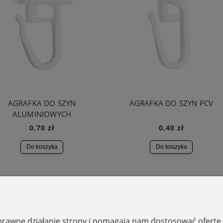
AGRAFKA DO SZYN
AGRAFKA DO SZYN PCV
ALUMINIOWYCH
0,70 zł
0,40 zł
Do koszyka
Do koszyka
SKLEP STACJONA
O NAS
Domostory
O nas
poprawne działanie strony i pomagają nam dostosować ofert
ul. Aleja Legionów 