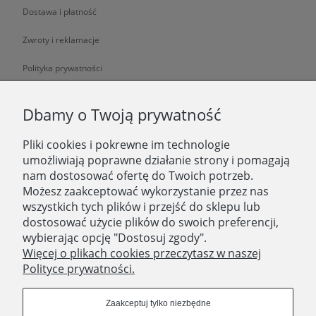
Dostawa i płatność
Zwroty i reklamacje
Polityka prywatności
O NAS
Dbamy o Twoją prywatność
Pliki cookies i pokrewne im technologie
O nas
umożliwiają poprawne działanie strony i pomagają
nam dostosować ofertę do Twoich potrzeb.
Zatrudniamy
Możesz zaakceptować wykorzystanie przez nas
Blog
wszystkich tych plików i przejść do sklepu lub
dostosować użycie plików do swoich preferencji,
Kontakt
wybierając opcję "Dostosuj zgody".
Więcej o plikach cookies przeczytasz w naszej
Polityce prywatności.
SKLEP STACJONARNY
Domostory
Zaakceptuj tylko niezbędne