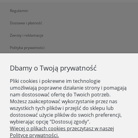
Regulamin
Dostawa i płatność
Zwroty i reklamacje
Polityka prywatności
O NAS
Dbamy o Twoją prywatność
Pliki cookies i pokrewne im technologie
O nas
umożliwiają poprawne działanie strony i pomagają
nam dostosować ofertę do Twoich potrzeb.
Zatrudniamy
Możesz zaakceptować wykorzystanie przez nas
Blog
wszystkich tych plików i przejść do sklepu lub
dostosować użycie plików do swoich preferencji,
Kontakt
wybierając opcję "Dostosuj zgody".
Więcej o plikach cookies przeczytasz w naszej
Polityce prywatności.
SKLEP STACJONARNY