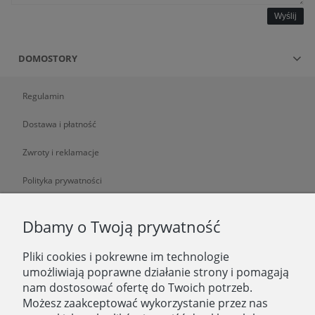
Wyślij
DOMOSTORY
Regulamin
Dostawa i płatność
Zwroty i reklamacje
Polityka prywatności
O NAS
Dbamy o Twoją prywatność
Pliki cookies i pokrewne im technologie
O nas
umożliwiają poprawne działanie strony i pomagają
nam dostosować ofertę do Twoich potrzeb.
Zatrudniamy
Możesz zaakceptować wykorzystanie przez nas
Blog