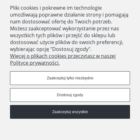
Pliki cookies i pokrewne im technologie
O nas
umożliwiają poprawne działanie strony i pomagają
nam dostosować ofertę do Twoich potrzeb.
Zatrudniamy
Możesz zaakceptować wykorzystanie przez nas
Blog
wszystkich tych plików i przejść do sklepu lub
dostosować użycie plików do swoich preferencji,
Kontakt
wybierając opcję "Dostosuj zgody".
Więcej o plikach cookies przeczytasz w naszej
Polityce prywatności.
SKLEP STACJONARNY
Domostory
Zaakceptuj tylko niezbędne
ul. Aleja Legionów 44
18-400 Łomża
Dostosuj zgody
woj. podlaskie
Godziny otwarcia
Poniedziałek - Piątek 10:00 - 18:00
Zaakceptuj wszystkie
Sobota 10:00 - 14:00
Pokaż pełną wersję strony