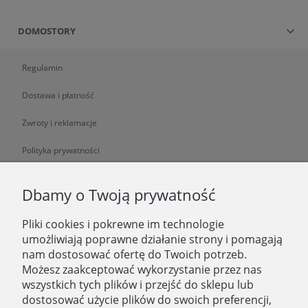
DOMOSTORY
Regulamin
Dostawa i płatność
Zwroty i reklamacje
Polityka prywatności
O NAS
Dbamy o Twoją prywatność
Pliki cookies i pokrewne im technologie
O nas
umożliwiają poprawne działanie strony i pomagają
nam dostosować ofertę do Twoich potrzeb.
Zatrudniamy
Możesz zaakceptować wykorzystanie przez nas
Blog
wszystkich tych plików i przejść do sklepu lub
dostosować użycie plików do swoich preferencji,