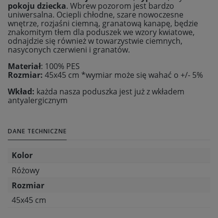
pokoju dziecka
. Wbrew pozorom jest bardzo
uniwersalna. Ociepli chłodne, szare nowoczesne
wnętrze, rozjaśni ciemną, granatową kanapę, będzie
znakomitym tłem dla poduszek we wzory kwiatowe,
odnajdzie się również w towarzystwie ciemnych,
nasyconych czerwieni i granatów.
Materiał
: 100% PES
Rozmiar:
45x45 cm *wymiar może się wahać o +/- 5%
Wkład:
każda nasza poduszka jest już z wkładem
antyalergicznym
DANE TECHNICZNE
Kolor
Różowy
Rozmiar
45x45 cm