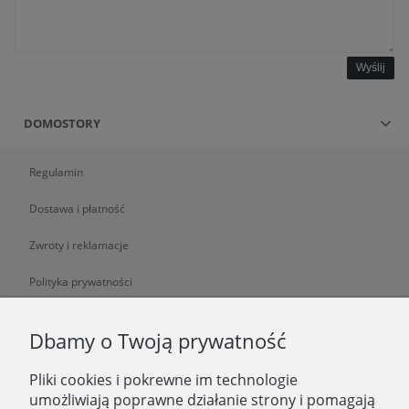
Wyślij
DOMOSTORY
Regulamin
Dostawa i płatność
Zwroty i reklamacje
Polityka prywatności
O NAS
Dbamy o Twoją prywatność
Pliki cookies i pokrewne im technologie
O nas
umożliwiają poprawne działanie strony i pomagają