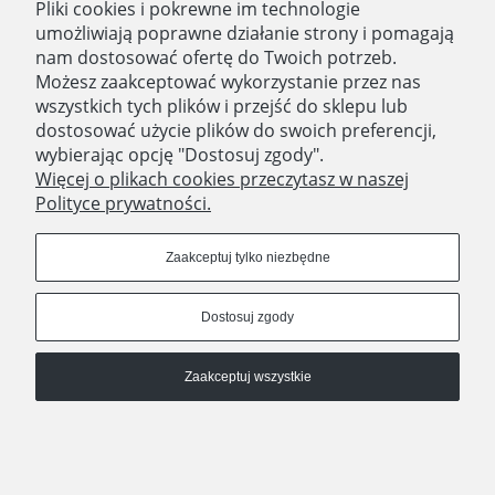
Pliki cookies i pokrewne im technologie
O nas
umożliwiają poprawne działanie strony i pomagają
nam dostosować ofertę do Twoich potrzeb.
Zatrudniamy
Możesz zaakceptować wykorzystanie przez nas
Blog
wszystkich tych plików i przejść do sklepu lub
dostosować użycie plików do swoich preferencji,
Kontakt
wybierając opcję "Dostosuj zgody".
Więcej o plikach cookies przeczytasz w naszej
Polityce prywatności.
SKLEP STACJONARNY
Domostory
Zaakceptuj tylko niezbędne
ul. Aleja Legionów 44
18-400 Łomża
Dostosuj zgody
woj. podlaskie
Godziny otwarcia
Poniedziałek - Piątek 10:00 - 18:00
Zaakceptuj wszystkie
Sobota 10:00 - 14:00
Pokaż pełną wersję strony
Sklep internetowy Shoper.pl