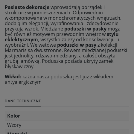
Pasiaste dekoracje
wprowadzają porządek i
strukturę w pomieszczeniach. Odpowiednio
wkomponowane w monochromatyczych wnętrzach,
dodają im elegancji, wyrafinowania i zdecydowanie
przykują wzrok. Miedziane
poduszki w pasky
mogą
być również motywem przewodnim wnętrz w
stylu
eklektycznym
, wszystko zależy od konsekwencji... i
wyobraźni. Welwetowe
poduszki w pasy
z kolekcji
Marmaris są dwustronne. Rewers miedzianej poduszki
jest jednolity, rdzawo-miedziany, a całość obszyta
grubą lamówką. Poduszka posiada ukryty zamek
błyskawiczny.
Wkład:
każda nasza poduszka jest już z wkładem
antyalergicznym
DANE TECHNICZNE
Kolor
Wzory