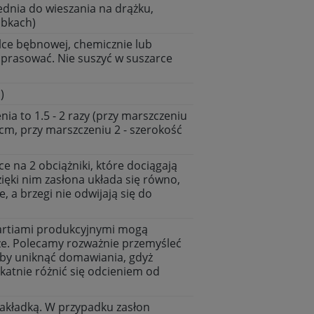
dnia do wieszania na drążku,
abkach)
lce bębnowej, chemicznie lub
 prasować. Nie suszyć w suszarce
)
a to 1.5 - 2 razy (przy marszczeniu
0cm, przy marszczeniu 2 - szerokość
e na 2 obciążniki, które dociągają
zięki nim zasłona układa się równo,
e, a brzegi nie odwijają się do
artiami produkcyjnymi mogą
ze. Polecamy rozważnie przemyśleć
eby uniknąć domawiania, gdyż
ikatnie różnić się odcieniem od
akładką. W przypadku zasłon