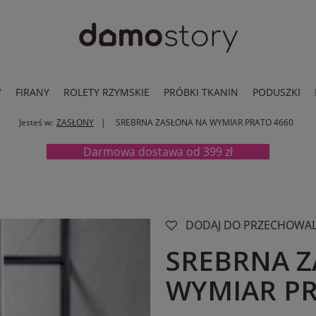
Y
FIRANY
ROLETY RZYMSKIE
PRÓBKI TKANIN
PODUSZKI
Jesteś w:
ZASŁONY
SREBRNA ZASŁONA NA WYMIAR PRATO 4660
Darmowa dostawa od 399 zł
DODAJ DO PRZECHOWAL
SREBRNA 
WYMIAR PR