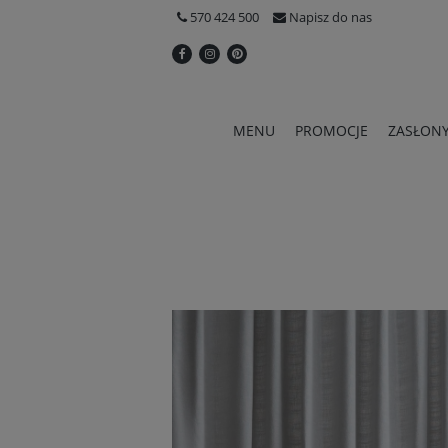
570 424 500
Napisz do nas
MENU
PROMOCJE
ZASŁON