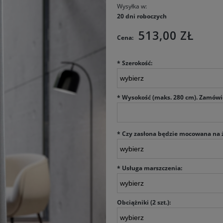
Wysyłka w:
20 dni roboczych
513,00 ZŁ
Cena:
*
Szerokość:
*
Wysokość (maks. 280 cm). Zamówi
*
Czy zasłona będzie mocowana na ż
*
Usługa marszczenia:
Obciążniki (2 szt.):