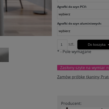
Agrafki do szyn PCV:
Agrafki do szyn aluminiowych:
szt.
Do koszyka
*
- Pole wymagane
Zasłony szyte na wymiar n
Zamów próbkę tkaniny P
ra
Producent: