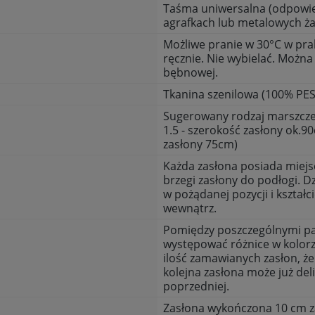
Taśma uniwersalna (odpowie
agrafkach lub metalowych ż
Możliwe pranie w 30°C w pra
ręcznie. Nie wybielać. Można
bębnowej.
Tkanina szenilowa (100% PES
Sugerowany rodzaj marszczeni
1.5 - szerokość zasłony ok.9
zasłony 75cm)
Każda zasłona posiada miejsc
brzegi zasłony do podłogi. D
w pożądanej pozycji i kształci
wewnątrz.
Pomiędzy poszczególnymi p
występować różnice w kolor
ilość zamawianych zasłon, ż
kolejna zasłona może już del
poprzedniej.
Zasłona wykończona 10 cm z