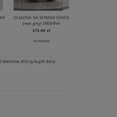
IAR
ZASŁONA NA WYMIAR DANTE
SREBRNA ZASŁONA 
(new grey) SREBRNA
AMOR BASIC 
375,00 zł
355,00 zł
Do koszyka
Do koszyka
klientów, którzy kupili dany