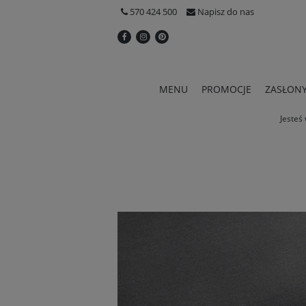
570 424 500
Napisz do nas
MENU
PROMOCJE
ZASŁON
Jesteś 