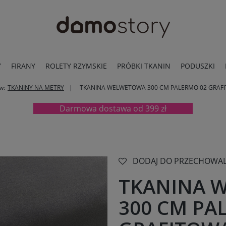
Y
FIRANY
ROLETY RZYMSKIE
PRÓBKI TKANIN
PODUSZKI
w:
TKANINY NA METRY
TKANINA WELWETOWA 300 CM PALERMO 02 GRAF
Darmowa dostawa od 399 zł
DODAJ DO PRZECHOWAL
TKANINA 
300 CM PA