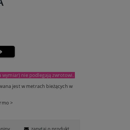
A
a wymiar) nie podlegają zwrotowi.
wana jest w metrach bieżących w
ermo >
aniny
zapytaj o produkt