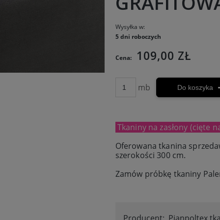
GRAFITOW
Wysyłka w:
5 dni roboczych
109,00 ZŁ
Cena:
mb
Do koszyka
Tkaniny na zasłony (cięte n
Oferowana tkanina sprzeda
szerokości 300 cm.
Zamów próbkę tkaniny Pal
Producent:
Pianpoltex tk