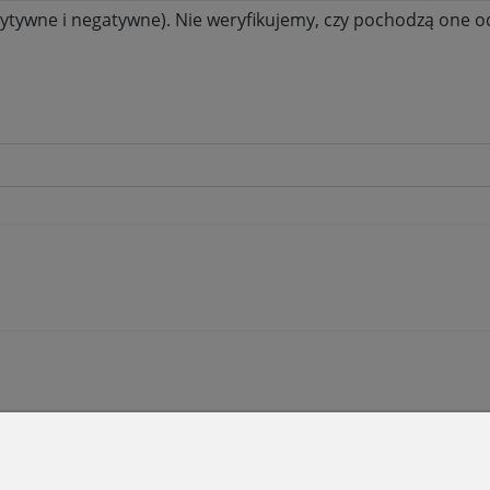
ytywne i negatywne). Nie weryfikujemy, czy pochodzą one od 
SKLEP STACJONA
O NAS
Domostory