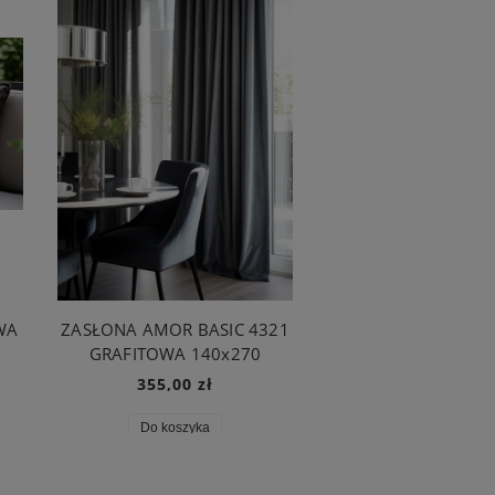
WA
ZASŁONA AMOR BASIC 4321
GRAFITOWA ZAS
GRAFITOWA 140x270
WYMIAR AMOR BA
355,00 zł
355,00 zł
Do koszyka
Do koszyka