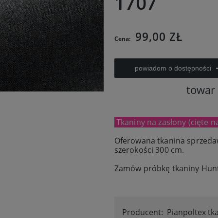
1707
99,00 ZŁ
Cena:
powiadom o dostępności
towar
Tkaniny na zasłony (cięte n
Oferowana tkanina sprzeda
szerokości 300 cm.
Zamów próbkę tkaniny Hunt
Producent:
Pianpoltex tk