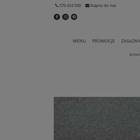
570 424 500
Napisz do nas
MENU
PROMOCJE
ZASŁON
Jesteś