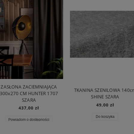
ZASŁONA ZACIEMNIAJĄCA
TKANINA SZENILOWA 140c
300x270 CM HUNTER 1707
SHINE SZARA
SZARA
49,00 zł
437,00 zł
Do koszyka
Powiadom o dostępności