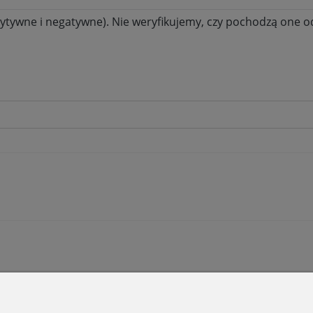
ytywne i negatywne). Nie weryfikujemy, czy pochodzą one od 
SKLEP STACJONA
O NAS