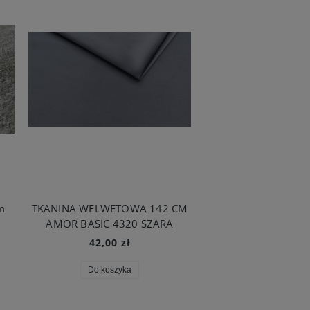
m
TKANINA WELWETOWA 142 CM
TKANINA WELWETO
AMOR BASIC 4320 SZARA
LIZBONA 13 SZA
42,00 zł
79,00 zł
Do koszyka
Do koszyka