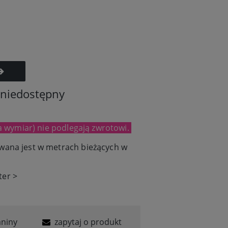
 niedostępny
a wymiar) nie podlegają zwrotowi.
wana jest w metrach bieżących w
er >
aniny
zapytaj o produkt