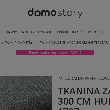
Y
FIRANY
ROLETY RZYMSKIE
PRÓBKI TKANIN
PODUSZKI
 w:
TKANINY NA METRY
TKANINA ZACIEMNIAJĄCA 300 CM HUNTER SZARA
Darmowa dostawa od 399 zł
DODAJ DO PRZECHOWAL
TKANINA Z
300 CM HU