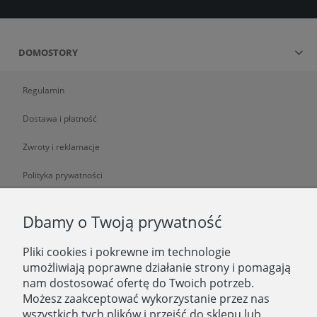
DOMOSTORY
Regulamin
Dostawa i płatność
Zwroty i reklamacje
Polityka prywatności
O NAS
Dbamy o Twoją prywatność
Pliki cookies i pokrewne im technologie
O nas
umożliwiają poprawne działanie strony i pomagają
nam dostosować ofertę do Twoich potrzeb.
Zatrudniamy
Możesz zaakceptować wykorzystanie przez nas
Blog
wszystkich tych plików i przejść do sklepu lub