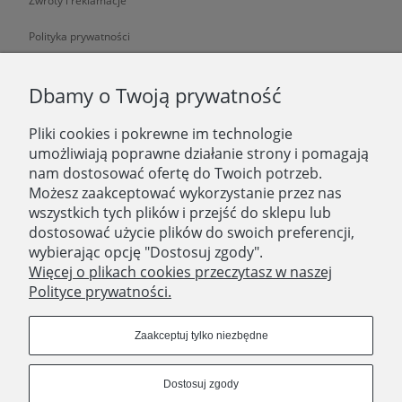
Zwroty i reklamacje
Polityka prywatności
O NAS
Dbamy o Twoją prywatność
Pliki cookies i pokrewne im technologie
O nas
umożliwiają poprawne działanie strony i pomagają
nam dostosować ofertę do Twoich potrzeb.
Zatrudniamy
Możesz zaakceptować wykorzystanie przez nas
Blog
wszystkich tych plików i przejść do sklepu lub
dostosować użycie plików do swoich preferencji,
Kontakt
wybierając opcję "Dostosuj zgody".
Więcej o plikach cookies przeczytasz w naszej
Polityce prywatności.
SKLEP STACJONARNY
Domostory
Zaakceptuj tylko niezbędne
ul. Aleja Legionów 44
18-400 Łomża
Dostosuj zgody
woj. podlaskie