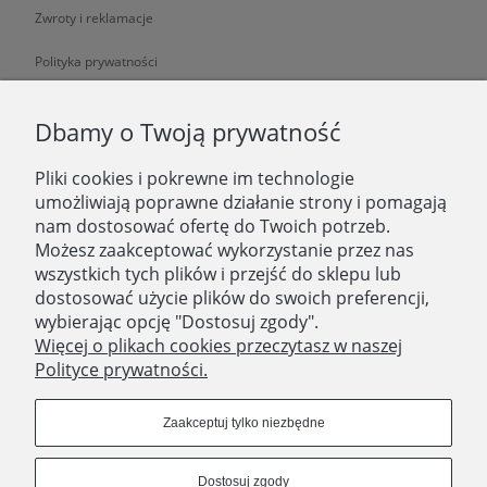
Zwroty i reklamacje
Polityka prywatności
O NAS
Dbamy o Twoją prywatność
Pliki cookies i pokrewne im technologie
O nas
umożliwiają poprawne działanie strony i pomagają
nam dostosować ofertę do Twoich potrzeb.
Zatrudniamy
Możesz zaakceptować wykorzystanie przez nas
Blog
wszystkich tych plików i przejść do sklepu lub
dostosować użycie plików do swoich preferencji,
Kontakt
wybierając opcję "Dostosuj zgody".
Więcej o plikach cookies przeczytasz w naszej
Polityce prywatności.
SKLEP STACJONARNY
Domostory
Zaakceptuj tylko niezbędne
ul. Aleja Legionów 44
18-400 Łomża
Dostosuj zgody