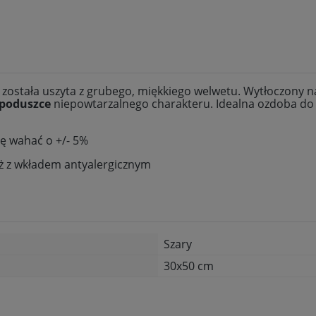
została uszyta z grubego, miękkiego welwetu. Wytłoczony n
poduszce
niepowtarzalnego charakteru. Idealna ozdoba do
ę wahać o +/- 5%
uż z wkładem antyalergicznym
Szary
30x50 cm