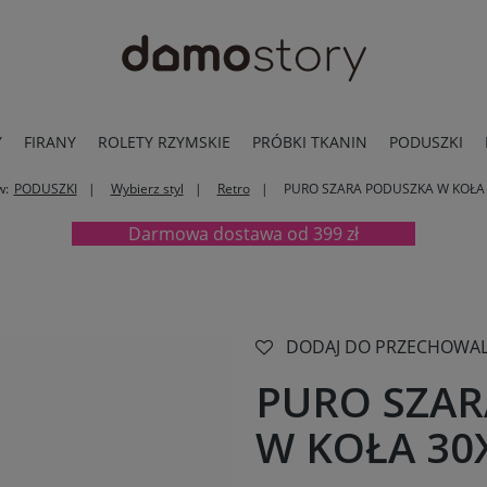
Y
FIRANY
ROLETY RZYMSKIE
PRÓBKI TKANIN
PODUSZKI
w:
PODUSZKI
Wybierz styl
Retro
PURO SZARA PODUSZKA W KOŁA
Darmowa dostawa od 399 zł
DODAJ DO PRZECHOWAL
PURO SZAR
W KOŁA 30