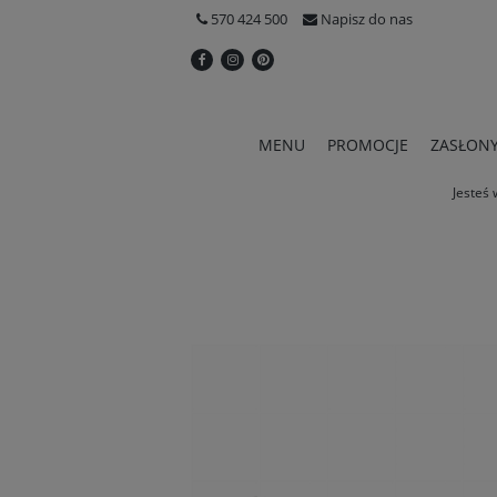
570 424 500
Napisz do nas
MENU
PROMOCJE
ZASŁON
Jesteś 