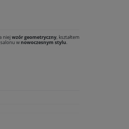
a niej
wzór geometryczny
, kształtem
 salonu w
nowoczesnym stylu
.