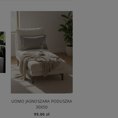
UOMO JASNOSZARA PODUSZKA
SHINE SZARA PODU
30X50
99,00 zł
89,00 zł