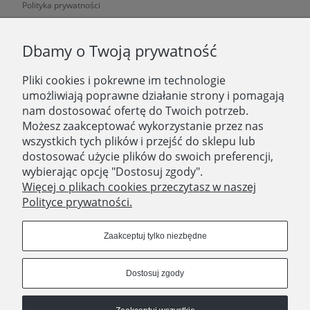
Polityka prywatności
O NAS
Dbamy o Twoją prywatność
Pliki cookies i pokrewne im technologie
O nas
umożliwiają poprawne działanie strony i pomagają
nam dostosować ofertę do Twoich potrzeb.
Zatrudniamy
Możesz zaakceptować wykorzystanie przez nas
Blog
wszystkich tych plików i przejść do sklepu lub
dostosować użycie plików do swoich preferencji,
Kontakt
wybierając opcję "Dostosuj zgody".
Więcej o plikach cookies przeczytasz w naszej
Polityce prywatności.
SKLEP STACJONARNY
Domostory
Zaakceptuj tylko niezbędne
ul. Aleja Legionów 44
18-400 Łomża
Dostosuj zgody
woj. podlaskie
Godziny otwarcia
Poniedziałek - Piątek 10:00 - 18:00