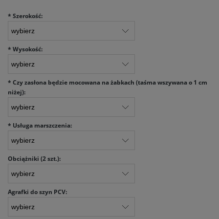
*
Szerokość:
*
Wysokość:
*
Czy zasłona będzie mocowana na żabkach (taśma wszywana o 1 cm
niżej):
*
Usługa marszczenia:
Obciążniki (2 szt.):
Agrafki do szyn PCV: