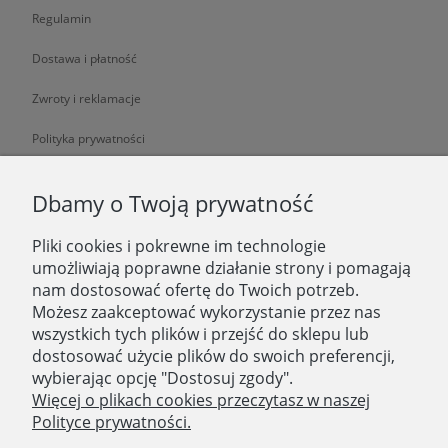
Regulamin
Dostawa i płatność
Zwroty i reklamacje
Polityka prywatności
O NAS
Dbamy o Twoją prywatność
Pliki cookies i pokrewne im technologie
O nas
umożliwiają poprawne działanie strony i pomagają
nam dostosować ofertę do Twoich potrzeb.
Zatrudniamy
Możesz zaakceptować wykorzystanie przez nas
Blog
wszystkich tych plików i przejść do sklepu lub
dostosować użycie plików do swoich preferencji,
Kontakt
wybierając opcję "Dostosuj zgody".
Więcej o plikach cookies przeczytasz w naszej
Polityce prywatności.
SKLEP STACJONARNY