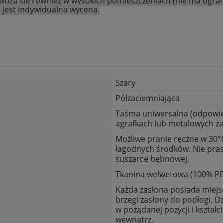
wdzą się również w wysokich pomieszczeniach (nie ma ogran
 jest indywidualna wycena.
Szary
Półzaciemniająca
Taśma uniwersalna (odpowie
agrafkach lub metalowych ż
Możliwe pranie ręczne w 30°C
łagodnych środków. Nie pras
suszarce bębnowej.
Tkanina welwetowa (100% PE
Każda zasłona posiada miejsc
brzegi zasłony do podłogi. D
w pożądanej pozycji i kształci
wewnątrz.