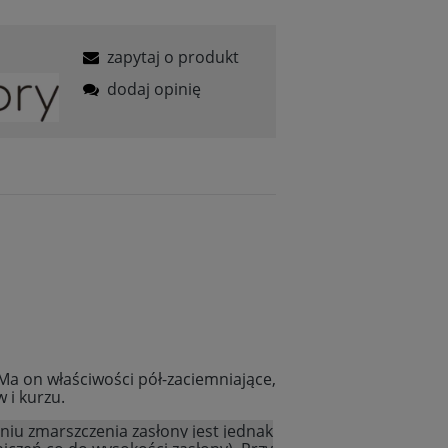
zapytaj o produkt
dodaj opinię
 Ma on właściwości pół-zaciemniające,
 i kurzu.
niu zmarszczenia zasłony jest jednak