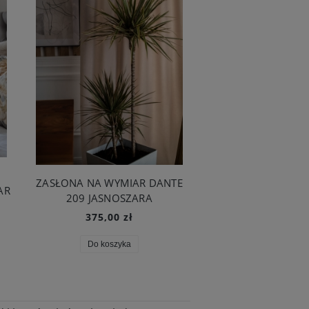
ZASŁONA NA WYMIAR DANTE
AMOR BASIC 432
AR
209 JASNOSZARA
PODUSZKA 5
375,00 zł
119,00 zł
Do koszyka
Do koszyka