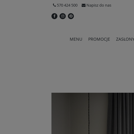
570 424 500
Napisz do nas
MENU
PROMOCJE
ZASŁON