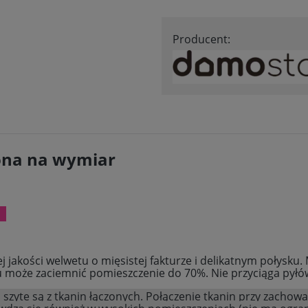
Producent:
ona na wymiar
 jakości welwetu o mięsistej fakturze i delikatnym połysku.
u może zaciemnić pomieszczenie do 70%. Nie przyciąga pyłów
szyte są z tkanin łączonych. Połączenie tkanin przy zachowa