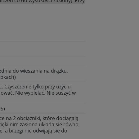
iczeń co do wysokości zasłony). Przy
dnia do wieszania na drążku,
abkach)
. Czyszczenie tylko przy użyciu
ować. Nie wybielać. Nie suszyć w
S)
e na 2 obciążniki, które dociągają
zięki nim zasłona układa się równo,
e, a brzegi nie odwijają się do