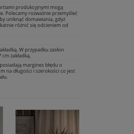
artiami produkcyjnymi mogą
ze. Polecamy rozważnie przemyśleć
eby uniknąć domawiania, gdyż
ikatnie różnić się odcieniem od
akładką. W przypadku zasłon
7 cm zakładką.
posiadają margines błędu o
cm na długości i szerokości co jest
ału.