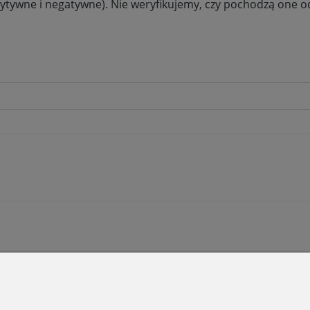
ytywne i negatywne). Nie weryfikujemy, czy pochodzą one od 
SKLEP STACJONA
O NAS
Domostory
O nas