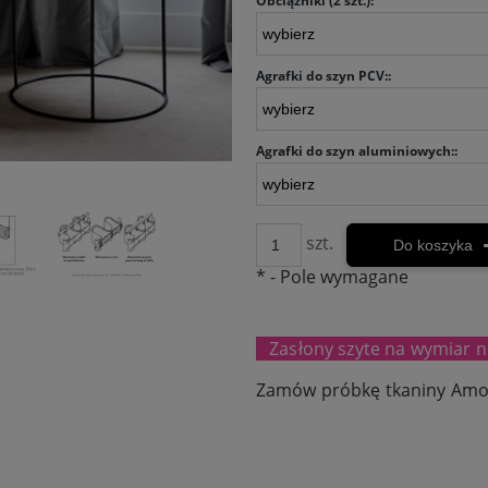
Obciążniki (2 szt.):
Agrafki do szyn PCV::
Agrafki do szyn aluminiowych::
szt.
Do koszyka
*
- Pole wymagane
Zasłony szyte na wymiar n
Zamów próbkę tkaniny Amo