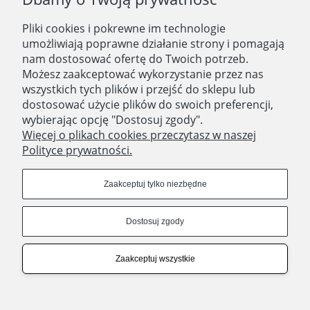
Pliki cookies i pokrewne im technologie
O nas
umożliwiają poprawne działanie strony i pomagają
nam dostosować ofertę do Twoich potrzeb.
Zatrudniamy
Możesz zaakceptować wykorzystanie przez nas
Blog
wszystkich tych plików i przejść do sklepu lub
dostosować użycie plików do swoich preferencji,
Kontakt
wybierając opcję "Dostosuj zgody".
Więcej o plikach cookies przeczytasz w naszej
Polityce prywatności.
SKLEP STACJONARNY
Domostory
Zaakceptuj tylko niezbędne
ul. Aleja Legionów 44
18-400 Łomża
Dostosuj zgody
woj. podlaskie
Godziny otwarcia
Poniedziałek - Piątek 10:00 - 18:00
Zaakceptuj wszystkie
Sobota 10:00 - 14:00
Pokaż pełną wersję strony